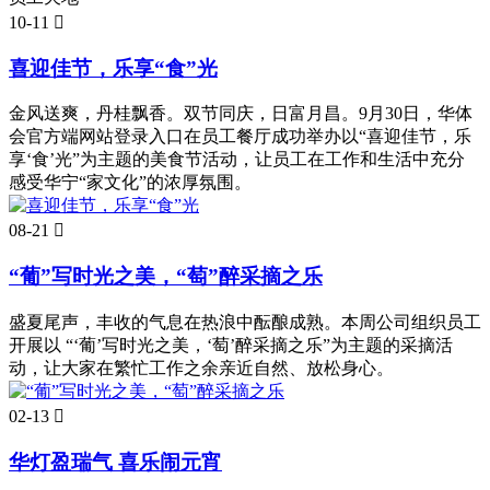
10-11

喜迎佳节，乐享“食”光
金风送爽，丹桂飘香。双节同庆，日富月昌。9月30日，华体
会官方端网站登录入口在员工餐厅成功举办以“喜迎佳节，乐
享‘食’光”为主题的美食节活动，让员工在工作和生活中充分
感受华宁“家文化”的浓厚氛围。
08-21

“葡”写时光之美，“萄”醉采摘之乐
盛夏尾声，丰收的气息在热浪中酝酿成熟。本周公司组织员工
开展以 “‘葡’写时光之美，‘萄’醉采摘之乐”为主题的采摘活
动，让大家在繁忙工作之余亲近自然、放松身心。
02-13

华灯盈瑞气 喜乐闹元宵